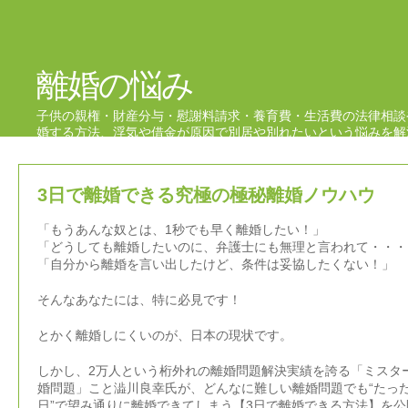
離婚の悩み
子供の親権・財産分与・慰謝料請求・養育費・生活費の法律相談
婚する方法、浮気や借金が原因で別居や別れたいという悩みを解
ブログ
3日で離婚できる究極の極秘離婚ノウハウ
「もうあんな奴とは、1秒でも早く離婚したい！」
「どうしても離婚したいのに、弁護士にも無理と言われて・・・
「自分から離婚を言い出したけど、条件は妥協したくない！」
そんなあなたには、特に必見です！
とかく離婚しにくいのが、日本の現状です。
しかし、2万人という桁外れの離婚問題解決実績を誇る「ミスタ
婚問題」こと澁川良幸氏が、どんなに難しい離婚問題でも“たった
日”で望み通りに離婚できてしまう【3日で離婚できる方法】を公