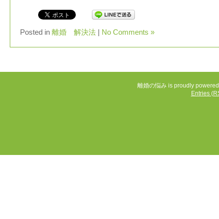
Posted in
離婚 解決法
|
No Comments »
離婚の悩み is proudly powered
Entries (R