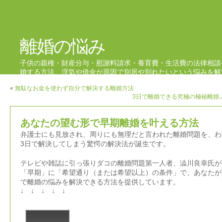
離婚の悩み
子供の親権・財産分与・慰謝料請求・養育費・生活費の法律相談
婚する方法、浮気や借金が原因で別居や別れたいという悩みを解
ブログ
«
無駄なお金を使わず自分で解決する離婚方法
3日で離婚できる究極の極秘離婚
あなたの望む形で早期離婚を叶える方法
弁護士にも見放され、周りにも無理だと言われた離婚問題を、わ
3日で解決してしまう驚愕の解決法が誕生です。
テレビや雑誌に引っ張りダコの離婚問題第一人者、澁川良幸氏が
「早期」に「希望通り（または希望以上）の条件」で、あなたが
で離婚の悩みを解決できる方法を提供しています。
↓ ↓ ↓ ↓ ↓