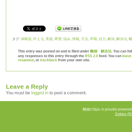
タグ:
体験談
,
叶える
,
実績
,
希望
,
悩み
,
情報
,
方法
,
早期
,
自力
,
解決
,
解決法
,
This entry was posted on
and is filed under
離婚 解決法
. You can fo
any responses to this entry through the
RSS 2.0
feed. You can
leave
response
, or
trackback
from your own site.
Leave a Reply
You must be
logged in
to post a comment.
離婚の悩み is proudly powered
Entries (R