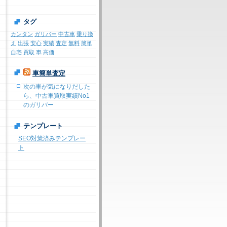
タグ
カンタン
ガリバー
中古車
乗り換
え
出張
安心
実績
査定
無料
簡単
自宅
買取
車
高価
車簡単査定
次の車が気になりだした
ら、中古車買取実績No1
のガリバー
テンプレート
SEO対策済みテンプレー
ト