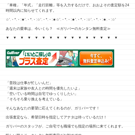
「車種」「年式」「走行距離」等を入力するだけで、おおよその査定額を24
時間以内に知らせてくれます。
☆’.・*.・:★’.・*.・:☆’.・*.・:★☆’.・*.・:★’.・*.・:☆’.・*.・:★.・:☆’
あなたの愛車は、今いくら？ ≪ガリバーのカンタン無料査定≫
▼ ▼ ▼ ▼ ▼ ▼ ▼ ▼ ▼ ▼ ▼ ▼ ▼ ▼ ▼ ▼
「普段は仕事が忙しいんだ」
「週末は家族や友人との時間を優先したいよ」
「空いている時間は自宅でゆっくりしたい」
「そろそろ乗り換えを考えている」
そんなあなたの要望に応えてくれるのが、ガリバーです！
出張査定なら、希望日時を指定してアナタは待っているだけ！
ガリバーのスタッフが、ご自宅でも職場でも指定の場所に来てくれます。