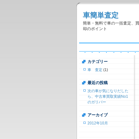
車簡単査定
簡単・無料で車の一括査定、
却のポイント
カテゴリー
車 査定
(1)
最近の投稿
次の車が気になりだした
ら、中古車買取実績No1
のガリバー
アーカイブ
2012年10月