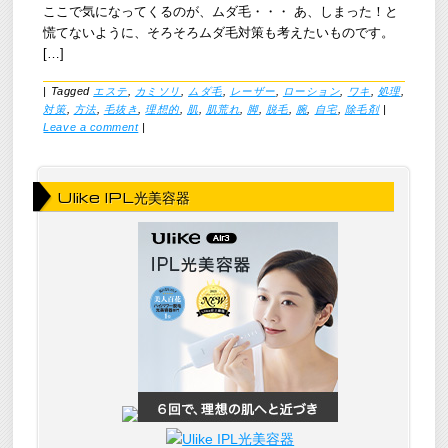
ここで気になってくるのが、ムダ毛・・・ あ、しまった！と
慌てないように、そろそろムダ毛対策も考えたいものです。
[…]
|
Tagged
エステ
,
カミソリ
,
ムダ毛
,
レーザー
,
ローション
,
ワキ
,
処理
,
対策
,
方法
,
毛抜き
,
理想的
,
肌
,
肌荒れ
,
脚
,
脱毛
,
腕
,
自宅
,
除毛剤
|
Leave a comment
|
Ulike IPL光美容器
Ulike IPL光美容器