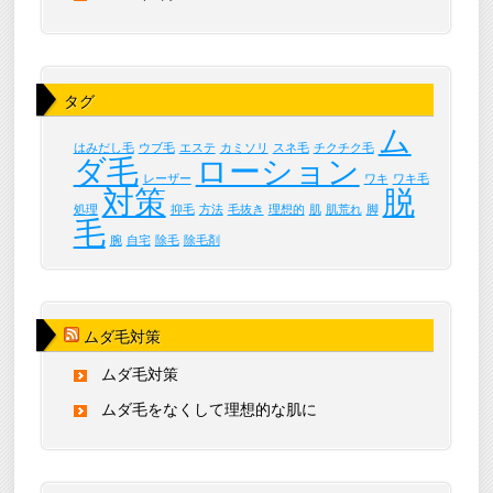
タグ
ム
はみだし毛
ウブ毛
エステ
カミソリ
スネ毛
チクチク毛
ダ毛
ローション
レーザー
ワキ
ワキ毛
対策
脱
処理
抑毛
方法
毛抜き
理想的
肌
肌荒れ
脚
毛
腕
自宅
除毛
除毛剤
ムダ毛対策
ムダ毛対策
ムダ毛をなくして理想的な肌に