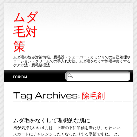
ムダ
毛対
策
ムダ毛の悩み対策情報、脱毛器・シェーバー・カミソリでの自己処理や
ローション・クリームでの手入れ方法、ムダ毛をなくす除毛や薄くする
ケア方法・脱毛処理法
Main menu
Skip
menu
to
content
Tag Archives:
除毛剤
ムダ毛をなくして理想的な肌に
風が気持ちいい４月は、上着の下に半袖を着たり、かわいい
スカートにチャレンジしたくなったりする季節ですね。 と、