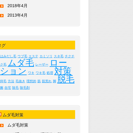
2018年4月
2013年4月
タグ
はみだし毛
ウブ毛
エステ
カミソリ
スネ毛
チクチ
ムダ毛
ロー
ク毛
レーザー
ション
対策
ワキ
ワキ毛
処理
脱毛
抑毛
方法
毛抜き
理想的
肌
肌荒れ
脚
腕
自宅
除毛
除毛剤
ムダ毛対策
ムダ毛対策