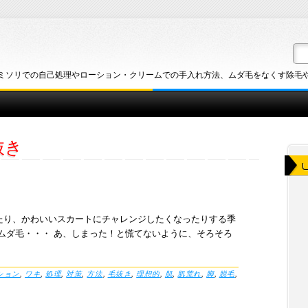
ミソリでの自己処理やローション・クリームでの手入れ方法、ムダ毛をなくす除毛
抜き
たり、かわいいスカートにチャレンジしたくなったりする季
ムダ毛・・・ あ、しまった！と慌てないように、そろそろ
ション
,
ワキ
,
処理
,
対策
,
方法
,
毛抜き
,
理想的
,
肌
,
肌荒れ
,
脚
,
脱毛
,