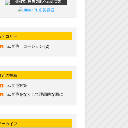
Ulike IPL光美容器
カテゴリー
ムダ毛 ローション
(2)
最近の投稿
ムダ毛対策
ムダ毛をなくして理想的な肌に
アーカイブ