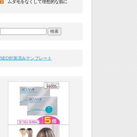
ムダ毛をなくして理想的な肌に
検
索:
SEO対策済みテンプレート