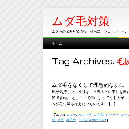
ムダ毛対策
ムダ毛の悩み対策情報、脱毛器・シェーバー・カ
Main menu
Skip
ホーム
to
content
Tag Archives:
毛
ムダ毛をなくして理想的な肌に
風が気持ちいい４月は、上着の下に半袖を着
節ですね。 と、ここで気になってくるのが、
ムダ毛対策も考えたいものです。 […]
|
Tagged
エステ
,
カミソリ
,
ムダ毛
,
レーザー
,
ロー
腕
,
自宅
,
除毛剤
|
Leave a comment
|